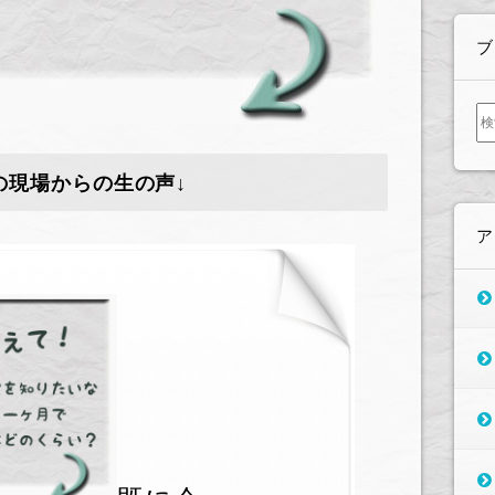
ブ
検
索:
の現場からの生の声↓
ア