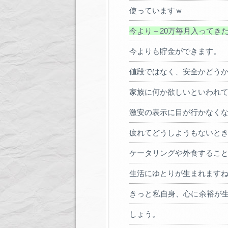
使っていますｗ
今より＋20万毎月入ってき
今よりも貯金ができます。
値段ではなく、安全かどう
家族に何か欲しいといわれ
激安の表示に目が行かなく
疲れてどうしようもないと
ケータリングや外食するこ
生活にゆとりが生まれます
きっと私自身、心に余裕が
しょう。