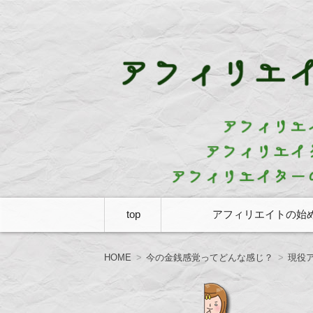
アフィリエイターのアフィリエイターに
アフィリエイター白
コ
top
アフィリエイトの始
ン
テ
ン
ツ
HOME
今の金銭感覚ってどんな感じ？
現役
へ
移
動