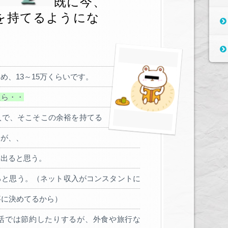
既に今、
を持てるようにな
め、13～15万くらいです。
たら・・
入で、そこそこの余裕を持てる
いが、、
く出ると思う。
ると思う。（ネット収入がコンスタントに
事に決めてるから）
活では節約したりするが、外食や旅行な