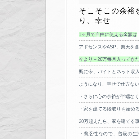
そこそこの余裕
り、幸せ
1ヶ月で自由に使える金額は
アドセンスやASP、楽天を含
今より＋20万毎月入ってき
既に今、バイトとネット収
ようになり、幸せで仕方な
・さらに心の余裕が半端な
・家を建てる段取りを始め
20万超えたら、家を建てる
・貧乏性なので、普段の生